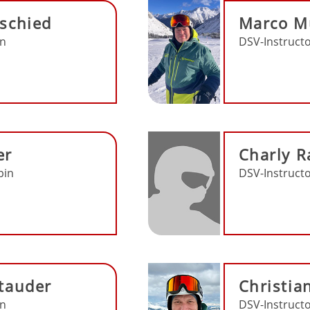
eschied
Marco M
in
DSV-Instructo
er
Charly 
pin
DSV-Instructo
Stauder
Christia
in
DSV-Instructo