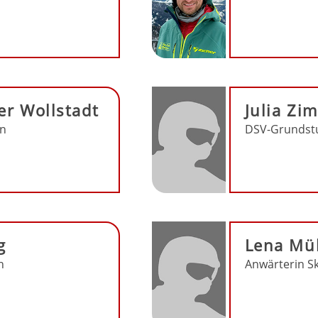
r Wollstadt
Julia Z
in
DSV-Grundst
g
Lena Mül
n
Anwärterin Sk