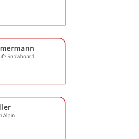
immermann
ufe Snowboard
ler
i Alpin