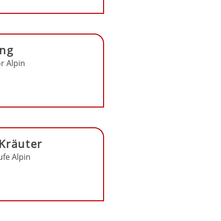
ung
r Alpin
 Kräuter
fe Alpin