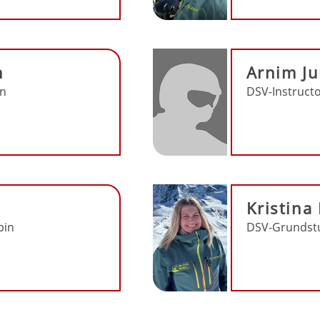
h
Arnim J
in
DSV-Instructo
Kristina
pin
DSV-Grundstu